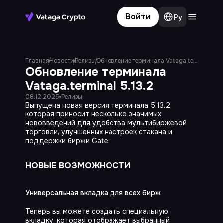
Войти
Ру
Терминал
Личный кабинет
Главная
Новости
Релизы
Обновление терминала Vataga.terminal 5.13.2
Обновление терминала
Сообщество
Vataga.terminal 5.13.2
Блог
08.12.2025
Релизы
Выпущена новая версия терминала 5.13.2,
Новости
которая приносит несколько значимых
нововведений для удобства мультибиржевой
торговли, улучшенных настроек стакана и
База знаний
поддержки биржи Gate.
НОВЫЕ ВОЗМОЖНОСТИ
Универсальная вкладка для всех бирж
Теперь вы можете создать специальную
Подключайтесь
вкладку, которая отображает выбранный