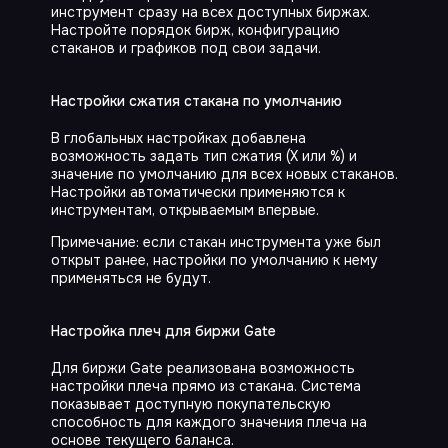
инструмент сразу на всех доступных биржах.
Правила пользования Продуктами и Услугами Компании
Политика в отношении обработки и защиты персональных
Настройте порядок бирж, конфигурацию
данных
стаканов и графиков под свои задачи.
Nuevo Soft LLC
Registration No. IFSC/200/LLC 1435/22, Belize
Настройки сжатия стакана по умолчанию
В глобальных настройках добавлена
возможность задать тип сжатия (Х или %) и
значение по умолчанию для всех новых стаканов.
Настройки автоматически применяются к
инструментам, открываемым впервые.
Примечание: если стакан инструмента уже был
открыт ранее, настройки по умолчанию к нему
применяться не будут.
Настройка плеч для биржи Gate
Для биржи Gate реализована возможность
настройки плеча прямо из стакана. Система
показывает доступную покупательскую
способность для каждого значения плеча на
основе текущего баланса.