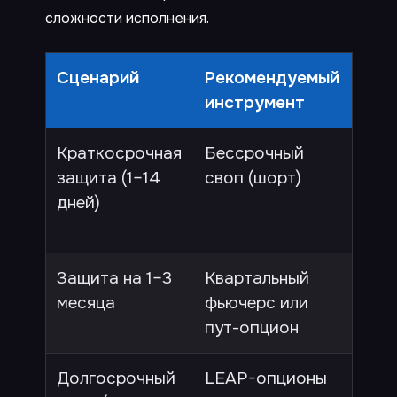
сложности исполнения.
Сценарий
Рекомендуемый
Поч
инструмент
Краткосрочная
Бессрочный
Быс
защита (1–14
своп (шорт)
ликв
дней)
сро
экс
Защита на 1–3
Квартальный
Без 
месяца
фьючерс или
пре
пут-опцион
сто
Долгосрочный
LEAP-опционы
Опр