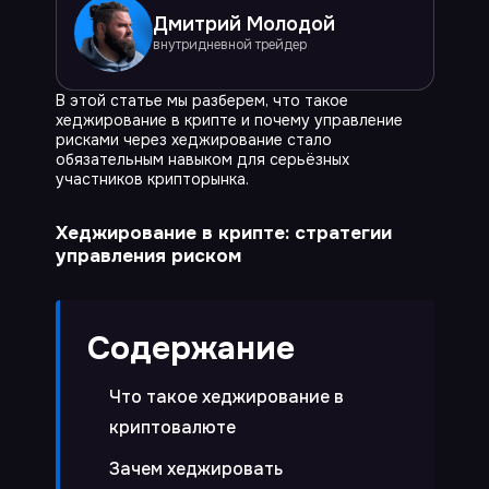
Правила пользования Продуктами и Услугами Компании
Дмитрий
Молодой
Политика в отношении обработки и защиты персональных
данных
внутридневной трейдер
Nuevo Soft LLC
Registration No. IFSC/200/LLC 1435/22, Belize
В этой статье мы разберем, что такое
хеджирование в крипте и почему управление
рисками через хеджирование стало
обязательным навыком для серьёзных
участников крипторынка.
Хеджирование в крипте: стратегии
управления риском
Содержание
Что такое хеджирование в
криптовалюте
Зачем хеджировать