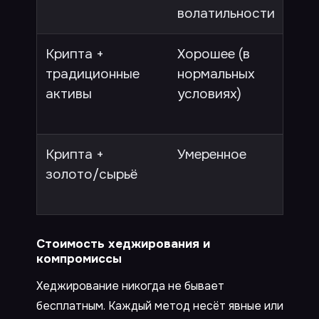
волатильности
дох
Крипта +
Хорошее (в
Кор
традиционные
нормальных
рас
активы
условиях)
кри
лик
Крипта +
Умеренное
Низ
золото/сырьё
лик
кон
Стоимость хеджирования и
компромиссы
Хеджирование никогда не бывает
бесплатным. Каждый метод несёт явные или