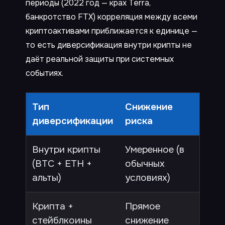
периоды (2022 год — крах Terra,
банкротство FTX) корреляция между всеми
криптоактивами приближается к единице —
то есть диверсификация внутри крипты не
даёт реальной защиты при системных
событиях.
Тип
Снижение
Огр
диверсификации
риска
Внутри крипты
Умеренное (в
Выс
(BTC + ETH +
обычных
кор
альты)
условиях)
кри
Крипта +
Прямое
Сни
стейблкоины
снижение
пот