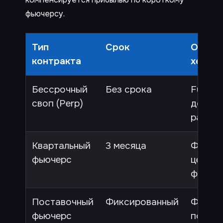
фьючерсу.
Тип
Срок
Особе
контракта
хеджи
Бессрочный
Без срока
Fundin
своп (Perp)
дополн
расхо
Квартальный
3 месяца
Фикси
фьючерс
цена, н
фандин
Поставочный
Фиксированный
Физич
фьючерс
постав