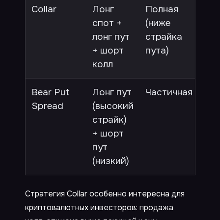
Collar
Лонг
Полная
Огр
спот +
(ниже
(до
лонг пут
страйка
кол
+ шорт
пута)
колл
Bear Put
Лонг пут
Частичная
Не
Spread
(высокий
страйк)
+ шорт
пут
(низкий)
Стратегия Collar особенно интересна для
криптовалютных инвесторов: продажа