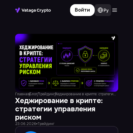
Войти
Ру
Терминал
Личный кабинет
Сообщество
Блог
Новости
База знаний
Главная
Блог
Трейдинг
Хеджирование в крипте: стратегии управления риском
Хеджирование в крипте:
стратегии управления
риском
23.06.2026
Трейдинг
Подключайтесь