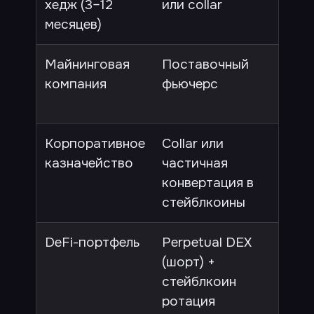
хедж (3–12
или collar
стои
месяцев)
гибк
Майнинговая
Поставочный
Фик
компания
фьючерс
реа
доб
Корпоративное
Collar или
Про
казначейство
частичная
ауди
конвертация в
пре
стейблкоины
DeFi-портфель
Perpetual DEX
Без 
(шорт) +
про
стейблкоин
ротация