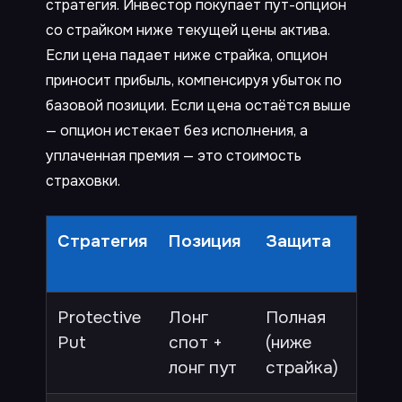
стратегия. Инвестор покупает пут-опцион
со страйком ниже текущей цены актива.
Если цена падает ниже страйка, опцион
приносит прибыль, компенсируя убыток по
базовой позиции. Если цена остаётся выше
— опцион истекает без исполнения, а
уплаченная премия — это стоимость
страховки.
Стратегия
Позиция
Защита
Уча
ро
Protective
Лонг
Полная
Да 
Put
спот +
(ниже
пре
лонг пут
страйка)